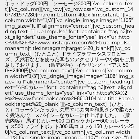
ホットドッグ600円 ソーセージ300円[/vc_column_tex
t][/vc_column][/vc_row][vc_row css=”.vc_custom_14
67781577280{margin-bottom: 40px !important;}”][vc_
column width=”1/3″][vc_single_image image=”1105″
img_size=”full” alignment=”center”][vc_custom_hea
ding text=”True Impulse” font_container=”tag:h3|te
xt_align:left” use_theme_fonts=”yes” link=”url:http
s%3A%2F%2Fwww.instagram.com%2Ftrue.impulse.
manamn|title:Instagram|target:%20_blank|”][vc_col
umn_text]（ひとこと）ドライフラワーやスワロビー
ズ、天然石などを使った耳ものアクセサリーや小物をご用
意しております。 （販売内容） イヤリング・ピアス 50
0〜2400円[/vc_column_text][/vc_column][vc_colum
n width=”1/3″][vc_single_image image=”1106″ img_s
ize=”full” alignment=”center”][vc_custom_heading t
ext=”ABCカレー” font_container=”tag:h3|text_align:l
eft” use_theme_fonts=”yes” link=”url:https%3A%2
F%2Fwww.facebook.com%2F8613104.abc|title:Faceb
ook|target:%20_blank|”][vc_column_text]（ひとこ
と）コラーゲンたっぷりの馬すじの肉を和風ダシで柔らか
く煮込んで、スパイシーなカレーに仕上げました。 （販
売内容） 馬すじカレー600 コロッケカレー600 カレーラ
イス500 フライトポテト300 馬コロッケ150 カレーパン25
0[/vc_column_text][/vc_column][vc_column width
=”1/3″][vc_single_image image=”1107″ img_size=”ful