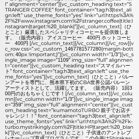
l” alignment=”center”][vc_custom_heading text=”S
TRANGER COFFEE” font_container=”tag:h3|text_ali
gn:left” use_theme_fonts=”yes” link=”url:https%3A%
2F%2Fwww.instagram.com%2Fstranger.coffee|title:I
nstagram|target:%20_blank|”][vc_column_text]（ひ
とこと）厳選したスペシャリティコーヒーを提供致しま
す。 （販売内容） アイスコーヒー 400円 ホットコーヒ
ー 400円 [/vc_column_text][/vc_column][/vc_row][v
c_row css=”.vc_custom_1467781577280{margin-bott
om: 40px !important;}”][vc_column width=”1/3″][vc_s
ingle_image image=”1109″ img_size=”full” alignmen
t=”center”][vc_custom_heading text=”スマイルハー
ト” font_container=”tag:h3|text_align:left” use_the
me_fonts=”yes”][vc_column_text]（ひとこと）バルー
ンアートを専門に、熊本県下初のCBA世界公認バルーン
アーティストとして、活躍してます。 （販売内容） 1回3
00円のおもちゃくじです！[/vc_column_text][/vc_colu
mn][vc_column width=”1/3″][vc_single_image imag
e=”359″ img_size=”full” alignment=”center”][vc_cust
om_heading text=”kumamotoTURBO 親子でお店チ
ャレンジ！！” font_container=”tag:h3|text_align:left”
use_theme_fonts=”yes” link=”url:http%3A%2F%2Fk-
turbo.mystrikingly.com%2F|title:HP|target:%20_blan
k|”][vc_column_text]（ひとこと）子供達のアントレプ
レナーシップ育成プログラムです。この企画はShirakaw