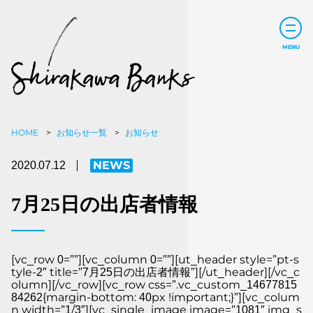
HOME
お知らせ一覧
お知らせ
NEWS
2020.07.12
7月25日の出店者情報
[vc_row 0=””][vc_column 0=””][ut_header style=”pt-s
tyle-2″ title=”7月25日の出店者情報”][/ut_header][/vc_c
olumn][/vc_row][vc_row css=”.vc_custom_14677815
84262{margin-bottom: 40px !important;}”][vc_colum
n width=”1/3″][vc_single_image image=”1081″ img_s