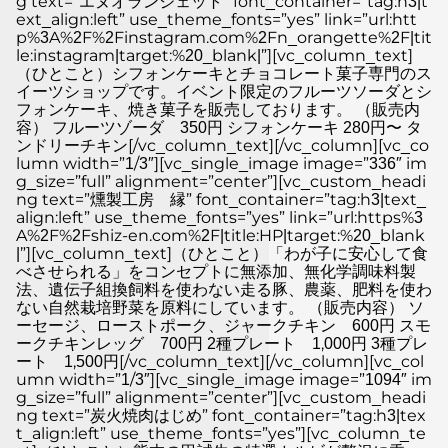
g text=”エヌオランジェット” font_container=”tag:h3|t
ext_align:left” use_theme_fonts=”yes” link=”url:htt
p%3A%2F%2Finstagram.com%2Fn_orangette%2F|tit
le:instagram|target:%20_blank|”][vc_column_text]
（ひとこと）シフォンケーキとチョコレート菓子専門のス
イーツショップです。イベント限定のフルーツソーダとシ
フォンケーキ、焼き菓子を販売しております。 （販売内
容） フルーツゾーダ 350円 シフォンケーキ 280円〜 タ
ンドリーチキン[/vc_column_text][/vc_column][vc_co
lumn width=”1/3″][vc_single_image image=”336″ im
g_size=”full” alignment=”center”][vc_custom_headi
ng text=”燻製工房 縁” font_container=”tag:h3|text_
align:left” use_theme_fonts=”yes” link=”url:https%3
A%2F%2Fshiz-en.com%2F|title:HP|target:%20_blank
|”][vc_column_text]（ひとこと）「わが子に安心して食
べさせられる」をコンセプトに無添加、無化学調味料製
法、遺伝子組換飼料を使わない走る豚、農薬、肥料を使わ
ない自然栽培野菜を原料にしています。 （販売内容） ソ
ーセージ、ローストポーク、ジャークチキン 600円 スモ
ークチキンレッグ 700円 2種プレート 1,000円 3種プレ
ート 1,500円[/vc_column_text][/vc_column][vc_col
umn width=”1/3″][vc_single_image image=”1094″ im
g_size=”full” alignment=”center”][vc_custom_headi
ng text=”炭火焼肉はじめ” font_container=”tag:h3|tex
t_align:left” use_theme_fonts=”yes”][vc_column_te