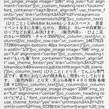
[vc_single_image image=”1097″ img_size=”full” align
ment=”center”][vc_custom_heading text=”tsukimi”
font_container=”tag:h3|text_align:left” use_theme_f
onts=”yes” link=”url:http%3A%2F%2Finstagram.co
m%2Ftsukimi_kumamoto%2F|||”][vc_column_text]
（ひとこと）Cafe&Bar &Live&レンタルスペース。 音楽
イベントを主に主催しながら、普段は、カレーや自家製シ
ロップなどお楽しみ頂けます。 （販売内容） ・ひよこ豆
のカレー:650円 ・チャイ:350円[/vc_column_text][/vc_c
olumn][/vc_row][vc_row css=”.vc_custom_14677815
77280{margin-bottom: 40px !important;}”][vc_colum
n width=”1/3″][vc_single_image image=”596″ img_si
ze=”full” alignment=”center”][vc_custom_heading t
ext=”もいち庵” font_container=”tag:h3|text_align:lef
t” use_theme_fonts=”yes” link=”url:http%3A%2F%2F
bikendou%40revere.co.jp|title:HP|target:%20_blank
|”][vc_column_text]（ひとこと）とり天・てんぷら専門
店です。夜市におなじみの焼き鳥もご用意いたしておりま
す。 （販売内容） とり天・天ぷら各種￥４００ 焼鳥 各種
1本 ￥120[/vc_column_text][/vc_column][vc_column
width=”1/3″][vc_single_image image=”1099″ img_siz
e=”full” alignment=”center”][vc_custom_heading te
xt=”ピザよし” font_container=”tag:h3|text_align:left”
use_theme_fonts=”yes” link=”url:https%3A%2F%2Ft
witter.com%2Fhisa_0729|title:Twitter|target:%20_bla