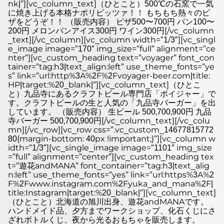
nk|”][vc_column_text]（ひとこと）500℃の石窯で一気
に焼き上げる本格ナポリピッツァ！！ もちもち熱々のピ
ザをどうぞ！！ （販売内容） ピザ500〜700円 パン100〜
200円 メロンパンアイス300円 ワイン300円[/vc_column
_text][/vc_column][vc_column width=”1/3″][vc_singl
e_image image=”170″ img_size=”full” alignment=”ce
nter”][vc_custom_heading text=”voyager” font_con
tainer=”tag:h3|text_align:left” use_theme_fonts=”ye
s” link=”url:http%3A%2F%2Fvoyager-beer.com|title:
HP|target:%20_blank|”][vc_column_text]（ひとこ
と）九品寺にあるクラフトビール専門店「ボイジャー」で
す。クラフトビールの生と人気の「九品寺バーガー」を出
しています。 （販売内容） 生ビール 500,700,900円 九品
寺バーガー 500,700,900円[/vc_column_text][/vc_colu
mn][/vc_row][vc_row css=”.vc_custom_14677815772
80{margin-bottom: 40px !important;}”][vc_column w
idth=”1/3″][vc_single_image image=”1101″ img_size
=”full” alignment=”center”][vc_custom_heading tex
t=”遊花andMANA” font_container=”tag:h3|text_alig
n:left” use_theme_fonts=”yes” link=”url:https%3A%2
F%2Fwww.instagram.com%2Fyuka_and_mana%2F|
title:Instagram|target:%20_blank|”][vc_column_text]
（ひとこと）北海道の旭川出身、遊花andMANAです。
ハンドメイド品、夕方までワークショップ、化石くじにさ
ざれボトルくじ、夜から光るおもちゃを販売します。