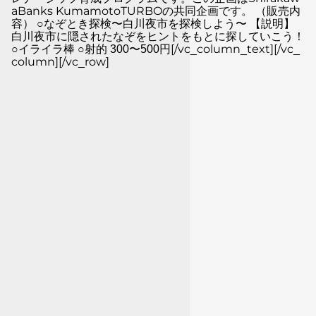
aBanks KumamotoTURBOの共同企画です。 （販売内
容） ○なぞとき探検〜白川夜市を探検しよう〜 【説明】
白川夜市に隠されたなぞをヒントをもとに探していこう！
○イライラ棒 ○射的 300〜500円[/vc_column_text][/vc_
column][/vc_row]