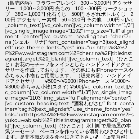
（販売内容） フラワーアレンジ 300～3,000円 アクセサ
リー 1,000～3,000円 光もの 100～300円 ワークショッ
プ 380～1,000円 化石くじ 500円 さざれボトルくじ 2
00円 アクセサリー素材 50～200円 その他 100円～[/vc
_column_text][/vc_column][vc_column width=”1/3″]
[vc_single_image image=”1102″ img_size=”full” align
ment=”center”][vc_custom_heading text=”cher♡ri
na (シェル リナ)” font_container=”tag:h3|text_align:l
eft” use_theme_fonts=”yes” link=”url:https%3A%2
F%2Fwww.instagram.com%2Fcher.rina%2F|title:inst
agram|target:%20_blank|”][vc_column_text]（ひとこ
と）お花のモチーフをメインとした ハンドメイドアクセ
サリーを作成しております。 その他にもiPhoneケースや
赤ちゃん小物もご用意します。 （販売内容） ハンドメイ
ドアクセサリー ¥500〜¥2000 iPhoneケース ¥1000〜
¥3000 赤ちゃん小物(スタイ) ¥500[/vc_column_text][/v
c_column][vc_column width=”1/3″][vc_single_imag
e image=”1103″ img_size=”full” alignment=”center”]
[vc_custom_heading text=”酒肴わびさび” font_conta
iner=”tag:h3|text_align:left” use_theme_fonts=”yes”
link=”url:https%3A%2F%2Fwww.instagram.com%2Fs
yukouwabisabi%2F|title:Instagram|target:%20_blan
k|”][vc_column_text]（ひとこと）氷川町で居酒屋の本
気ソーセージ、ベーコンを作っている酒肴わびさびと申し
ます。是非本気の味を食べにきて下さい🎵 （販売内容）