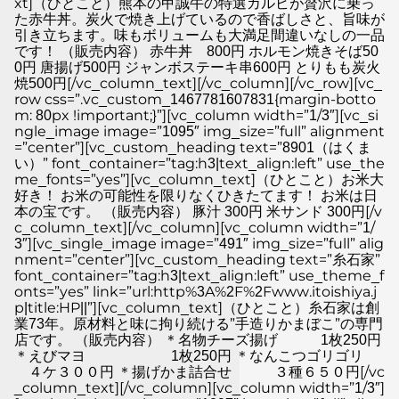
xt]（ひとこと）熊本の甲誠牛の特選カルビが贅沢に乗っ
た赤牛丼。炭火で焼き上げているので香ばしさと、旨味が
引き立ちます。味もボリュームも大満足間違いなしの一品
です！ （販売内容） 赤牛丼 800円 ホルモン焼きそば50
0円 唐揚げ500円 ジャンボステーキ串600円 とりもも炭火
焼500円[/vc_column_text][/vc_column][/vc_row][vc_
row css=”.vc_custom_1467781607831{margin-botto
m: 80px !important;}”][vc_column width=”1/3″][vc_si
ngle_image image=”1095″ img_size=”full” alignment
=”center”][vc_custom_heading text=”8901（はくま
い）” font_container=”tag:h3|text_align:left” use_the
me_fonts=”yes”][vc_column_text]（ひとこと）お米大
好き！ お米の可能性を限りなくひきたてます！ お米は日
本の宝です。 （販売内容） 豚汁 300円 米サンド 300円[/v
c_column_text][/vc_column][vc_column width=”1/
3″][vc_single_image image=”491″ img_size=”full” alig
nment=”center”][vc_custom_heading text=”糸石家”
font_container=”tag:h3|text_align:left” use_theme_f
onts=”yes” link=”url:http%3A%2F%2Fwww.itoishiya.j
p|title:HP||”][vc_column_text]（ひとこと）糸石家は創
業73年。原材料と味に拘り続ける”手造りかまぼこ”の専門
店です。 （販売内容） ＊名物チーズ揚げ 1枚250円
＊えびマヨ 1枚250円 ＊なんこつゴリゴリ
４ケ３００円 ＊揚げかま詰合せ ３種６５０円[/vc
_column_text][/vc_column][vc_column width=”1/3″]